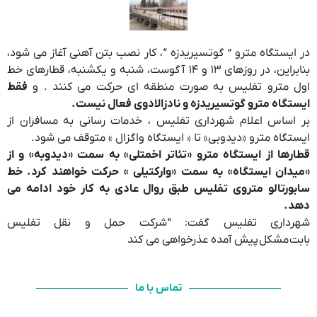
در ایستگاه مترو ” گوتسیریدزه “، کار نصب بتن آهنی آغاز می شود،
بنابراین، در روزهای ۱۳ و ۱۴ آگوست، شنبه و یکشنبه، قطارهای خط
اول مترو تفلیس به صورت منطقه ای حرکت می کنند . و
فقط
ایستگاه مترو گوتسیریدزه و نادزالادوی فعال نیست.
بر اساس اعلام شهرداری تفلیس ، خدمات رسانی به مسافران از
ایستگاه مترو «دیدوبی» تا « ایستگاه واگزال » متوقف می شود.
قطارها از ایستگاه مترو «تئاتر اخمتلی» به سمت «دیدوبه» و از
«میدان ایستگاه» به سمت «وارکتیلی » حرکت خواهند کرد. خط
سابورتالو متروی تفلیس طبق روال عادی به کار خود ادامه می
دهد.
شهرداری تفلیس گفت: “شرکت حمل و نقل تفلیس
بابت مشکل پیش آمده عذرخواهی می کند
تماس با ما