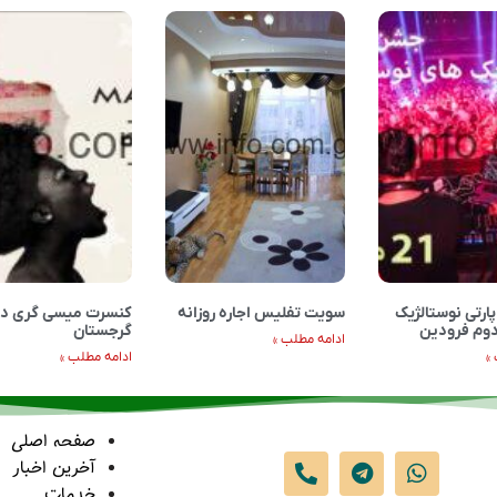
ارتی نوستالژیک
سويت تفليس اجاره روزانه
کنسرت میسی گری در
 دوم فرودین
گرجستان
ادامه مطلب »
»
ادامه مطلب »
صفحه اصلی
آخرین اخبار
خدمات