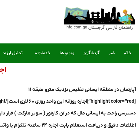
خانه
خبر
گردشگری
ویدیو ها
خدمات
تحلیل ارز
اجا
آپارتمان در منطقه ایسانی تفلیس نزدیک مترو طبقه ۱۱
[highlight color=”red”]اجاره روزانه این واحد روزی ۶۰ لاری است[/highlight]
دسترسی راحت به ایسانی مال که در آن کارفور ( سوپر مارکت ) قرار دار
اطلاعات دقیق و دریافت استعلام بابت اجاره ۲۴ ساعته تلگرام یا واتساپ ارتباط برقرار کنید