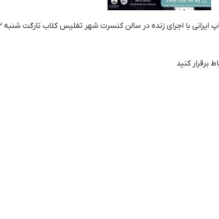
ای زنده در سالن کنسرت شهر تفلیس کلاب تارگت شنبه ۲۲ جولای ( ۳۱ تیر ) برگذار میشود