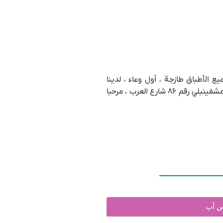
 تبليسي ، جميع الأطباق طازجة ، أول وعاء ، لدينا
شيشة وعصائر طازجة بأنواعها ، طاجن ، كسكس مغربي ، لحم ، دجاج ، سمك والعديد من الأطباق الأخرى ، بيتزا بجميع أنواعها عنوان مطعم أغمشفينبلي رقم ۸۶ شارع العرب ، مرحبا
تس آپ