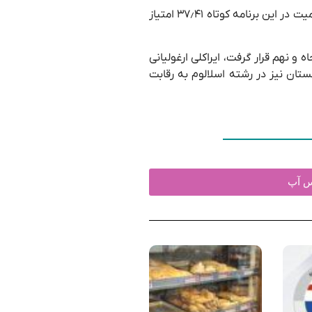
در پرش اسکی، آلن گوبوزوف در دور اول ۷۲٫۵ متر پرید و از بین ۴۳ شرکت کننده در رده ۴۲ قرار گرفت. در اسکیت نمایشی ، آنا دئا گلبیانی اشمیت در این برنامه کوتاه ۳۷٫۴۱ امتیاز
ه المپیکی به نمایش درآمد . لوکا بوچوکوری با مجموع دو پذیرش (۴۰٫۹۰) در جایگاه پنجاه و نهم قرار گرفت، ایراکلی ارغولیانی
ی کوهستان گرجستان نیز در رشته اسلالوم به رقابت
تس آپ