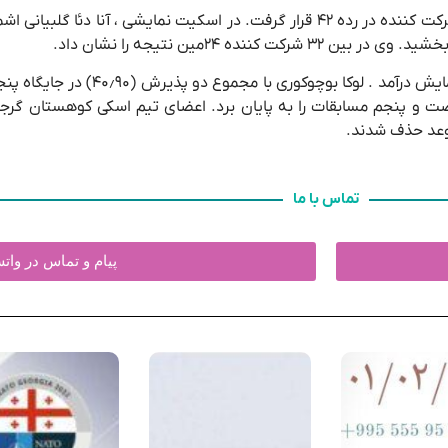
در اسلالوم موازی، تیم اسکی کوهستان گرجستان با س
شد، میخائیل چارتولانی (۴۷٫۶۴) با نتیجه شصت و پنجم مسابقات را به پایان برد. اعضای تیم اسک
 موعد حذف شدند.
تماس با ما
پیام و تماس در وا