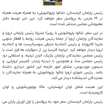
رئیس پارلمان گرجستان، «شالوا پاپواشویلی» به همراه هیئت همراه
در ۲۹ مارس به بروکسل سفر خواهد کرد. این خبر توسط دفتر
مطبوعاتی مجلس منتشر شده است.
در این سفر، شالوا پاپواشویلی با روبرتا متزولا رئیس پارلمان اروپا و
نمایندگان پارلمان اروپا از جمله رئیس هیئت روابط با قفقاز جنوبی
مارینا کالیوراند و رئیس اتحادیه مترقی سوسیالیست ها و اتحادیه
اروپا دیدار خواهد کرد. ایراچه گارسیا پرز از دموکرات ها قرار است با
رئیس مجلس نمایندگان پارلمان بلژیک، الیان تیلیه، و استفانی دو،
رئیس مجلس سنا، و همچنین با دیدیه رایندر، کمیسر اروپایی، و
سیمون موردیوس، مشاور امور خارجه این کشور دیداری داشته
باشد. رئیس شورای اروپا شالوا پاپواشویلی به همراه نمایندگان با
نمایندگان اندیشکده دیدار می کند.
این هیئت شامل لوان ایوسلیانی، ماکا بوچوریشویلی و لوان
کارومیدزه است.
رئیس پارلمان گرجستان سفر خود به بروکسل را اول آوریل پایان می