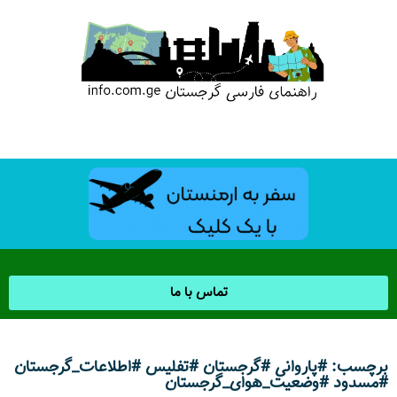
تماس با ما
برچسب: #پاروانی #گرجستان #تفلیس #اطلاعات_گرجستان
#مسدود #وضعیت_هوای_گرجستان