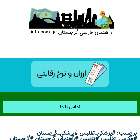
تماس با ما
برچسب: #پزشکی_تفلیس #پزشکی_گرجستان
#عکاسی_تفلیس #تفلیس #راهنمای_گرجستان #گرجستان