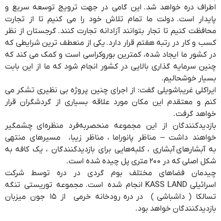
اطراف دره خواهد شد. این گامی در جهت ترویج توسعه سریع و
پایدار است. دولت ما تمام تلاش خود را می کنیم تا از تجارت
محافظت کنیم تا تجار بتوانند آزادانه تجارت کنند. گرجستان از نظر
کسب و کار در رتبه هفتم قرار دارد. یکی از منعطف ترین شرایطی که
در کشور ما ایجاد شده، کمترین بوروکراسی است و کمک می کند که
چنین سرمایه گذاری بالایی در کشور انجام شود که ما از این بابت
بسیار خوشحاليم.
ایراکلی غریباشویلی گفت: از اجرای چنین پروژه بی نظیری تشکر می
کنم و معتقدم این مکان مورد علاقه بسیاری از گردشگران قرار
خواهد گرفت.
بازدیدکنندگان از این مجموعه منحصربه‌فرد منظره‌ای چشمگیر
خواهند داشت – مناظر پانوراما ، مناظر زیبا، مسیرهای منتهی
به آبشارهای آبشاری ، کلبه‌هایی برای بازدیدکنندگان ، یک کافه به
شکل اصلی که در ۲۰۰ متری پل چیده شده است.
چیدمان فضاهای مختلف بوم گردی در دره توسط شرکت
اسرائیلی KASS LAND انجام شده است. مجموعه توریستی تنگه
تسالکا ( داشباشی ) در دره رودخانه خرمی از ۱۵ جون میزبان
بازدیدکنندگان خواهد بود.