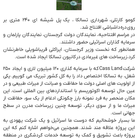
کومو کارتلی، شهرداری تسالکا ، یک پل شیشه ای ۲۴۰ متری بر
روی دره داشباشی افتتاح شد.
در مراسم افتتاحیه، نمایندگان دولت گرجستان، نمایندگان پارلمان و
سرمایه گذاران اسرائیلی حضور داشتند.
همانطور که نخست وزیر گرجستان، ایراکلی قریباشویلی خاطرنشان
کرد، زیرساخت های غیرعادی در کانیون تسالکا ایجاد شده است.
شرکت Cass Land که با سرمایه گذاری ۱۲۰ میلیون لاری و ایجاد ۲۵۰
شغل، به تسالکا اختصاص داد را به کل کشور تبریک می گوییم. یکی
از اولویت های اصلی دولت ما حفاظت و صیانت از میراث طبیعی و در
عین حال توسعه اکوتوریسم با استانداردهای بین المللی است. این
مکان منحصر به فرد نمونه بارز چگونگی ادغام از یک سو، حفاظت از
میراث ما و از سوی دیگر، توسعه چنین زیرساخت مدرن در سطح
جهانی است.
ما بسیار خوشحالیم که دوست ما اسرائیل و یک شرکت یهودی به
این پروژه علاقه مند شدند. همچنین می‌خواهم اشاره کنم که این
پروژه باعث تشویق و کمک به توسعه خدمات گردشگری در منطقه