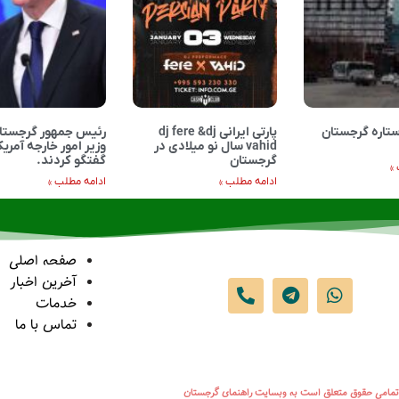
تاره گرجستان
پارتی ایرانی dj fere &dj
رئیس جمهور گرجستان
vahid سال نو میلادی در
وزیر امور خارجه آمریک
گرجستان
گفتگو کردند.
»
ادامه مطلب »
ادامه مطلب »
صفحه اصلی
آخرین اخبار
خدمات
تماس با ما
تمامی حقوق متعلق است به وبسایت راهنمای گرجستان