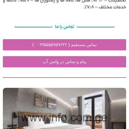
تحصیلات – ۳٫۴%؛ هتل ها، کافه ها و رستوران ها – ۵٫۷%؛ کالاها و
خدمات مختلف – ۷٫۸٪.
تماس با ما
تماس مستقیم ( ۰۰۹۹۵۵۵۵۹۵۹۶۲۲ )
پیام و تماس در واتس آپ