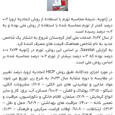
در ژانویه، نتیجه محاسبه تورم با استفاده از روش اتحادیه اروپا ۰٫۲
درصد کمتر از تورم محاسبه شده با استفاده از روش ملی بوده و به
۰٫۲- درصد رسیده است.
از سال ۲۰۲۲، خدمات ملی آمار گرجستان شروع به انتشار یک شاخص
جدید به نام شاخص هماهنگ قیمت های مصرف کننده کرد.
به گزارش Saxstat، بر اساس این روش، تورم در ژانویه ۲۰۲۴ ۰٫۰
درصد بوده که ۰٫۲ درصد بیشتر از تورم ۰٫۲- درصد محاسبه شده بر
اساس روش ملی است.
در مورد اجزای جداگانه، طبق روش HICP اتحادیه اروپا، درصد تغییر
در مقایسه با دوره مشابه سال ۲۰۲۳، به شرح زیر توزیع می شود:
مواد غذایی و نوشیدنی های غیر الکلی – ۲٫۷٪؛ مشروبات الکلی،
تنباکو – ۳٫۵٪؛ پوشاک و کفش – -۰٫۲%؛ مسکن، آب، برق، گاز و سایر
انواع گرمایش – -۲٫۹٪؛ مبلمان، اقلام خانگی و دکوراسیون، مراقبت و
تعمیر خانه – -۴٫۰٪؛ مراقبت های بهداشتی – ۲٫۹%؛ حمل و نقل –
۳٫۳٪؛ ارتباطات، – ۱٫۸%؛ اوقات فراغت، سرگرمی و فرهنگ – -۱٫۳٪؛