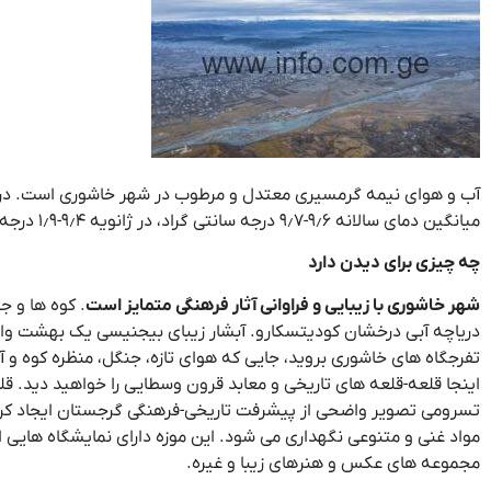
آب و هوای نیمه گرمسیری معتدل و مرطوب در شهر خاشوری است. در 
میانگین دمای سالانه ۹٫۶-۹٫۷ درجه سانتی گراد، در ژانویه ۹٫۴-۱٫۹ درجه سانتی گراد، در جولای- ۲۰ درجه سانتی گراد تا ۲۰٫۵ درجه سانتی گراد است.
چه چیزی برای دیدن دارد
شهر خاشوری با زیبایی و فراوانی آثار فرهنگی متمایز است
. کوه ها و ج
دریاچه آبی درخشان کودیتسکارو. آبشار زیبای بیجنیسی یک بهشت واق
تفرجگاه های خاشوری بروید، جایی که هوای تازه، جنگل، منظره کوه و آ
اینجا قلعه-قلعه های تاریخی و معابد قرون وسطایی را خواهید دید. قلع
تسرومی تصویر واضحی از پیشرفت تاریخی-فرهنگی گرجستان ایجاد کرده
مواد غنی و متنوعی نگهداری می شود. این موزه دارای نمایشگاه هایی ا
مجموعه های عکس و هنرهای زیبا و غیره.