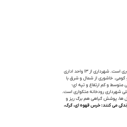
. مرکز اداری آن شهر خاشوری است. شهرداری از ۱۳ واحد اداری
گومی. خاشوری از شمال و شرق با
 متوسط و کم ارتفاع و تپه ای-
تی است که حوضه ای از حوضه رودخانه Dzami و دره Mtkvari است. رودخانه اصلی شهرداری رودخانه متکواری است.
ل ها، پوشش گیاهی هم برگ ریز و
ندگی می کنند: خرس قهوه ای، گرگ،