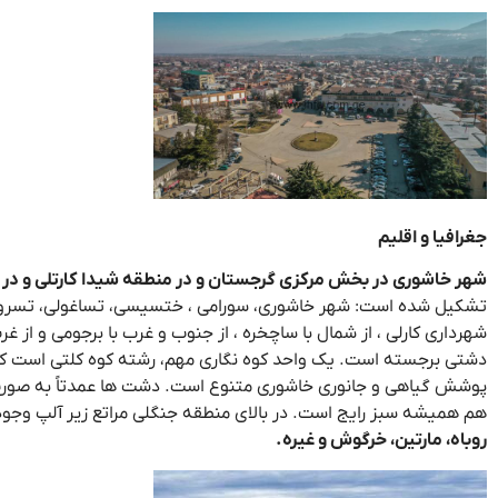
جغرافیا و اقلیم
شهر خاشوری در بخش مرکزی گرجستان و در منطقه شیدا کارتلی و در ارتفاع ۶۹۰ متری از سطح دریا واقع
تشکیل شده است: شهر خاشوری، سورامی ، ختسیسی، تساغولی، تسرومی،
شهرداری کارلی ، از شمال با ساچخره ، از جنوب و غرب با برجومی و از 
پوشش گیاهی و جانوری خاشوری متنوع است. دشت ها عمدتاً به صورت 
هم همیشه سبز رایج است. در بالای منطقه جنگلی مراتع زیر آلپ وجود 
روباه، مارتین، خرگوش و غیره.