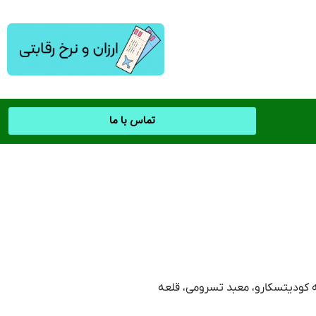
تماس با ما
 کودیتسکارو، معبد تسرومی، قلعه