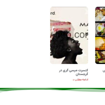
س
کنسرت میسی گری در
گرجستان
ادامه مطلب »