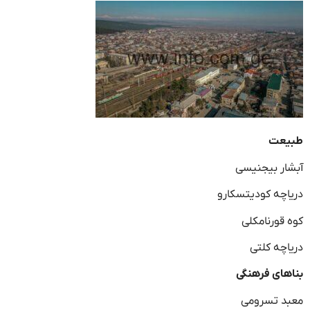
طبیعت
آبشار بیجنیسی
دریاچه کودیتسکارو
کوه قورنامکلی
دریاچه کلتی
بناهای فرهنگی
معبد تسرومی