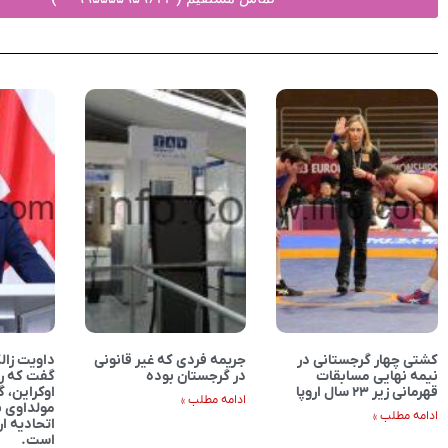
کشتی چهار گرجستانی در
جریمه فردی که غیر قانونی
داویت زالك
نیمه نهایی مسابقات
در گرجستان بوده
گفت كه رو
قهرمانی زیر ۲۳ سال اروپا
اوکراین، 
ادامه مطلب »
مولداوی ب
ادامه مطلب »
اتحادیه ار
است.